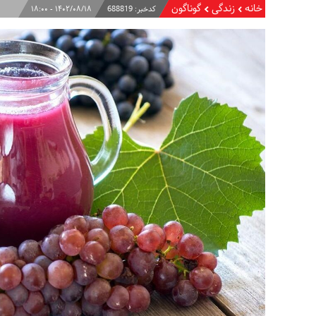
خانه
زندگی
گوناگون
کدخبر:
688819
۱۴۰۲/۰۸/۱۸ - ۱۸:۰۰