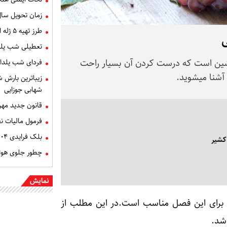
زمان تحویل سال ۰۵
طرز تهیه ۵ ژله انار ساده و خوشمزه برای شب یلدا
ی
تعطیلی شب یل
شین است که درست کردن آن بسیار راحت
فردای شب یلدا
آشنا میشوید.
زیباترین بارش 
شهابی جوزایی
قانون جدید مهر
فرمول مالیات نقل 
بلک فرایدی ۱۴۰۴ چه روزی است ؟
کشیر
چطور جلوی هوا 
نمایش
رای این فصل مناسب است.در این مطلب از
شد.