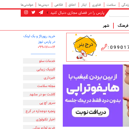
زندگی
سلامت
فناوری
ایثار
اخلاق
فکاهی
دیدنی‌ها
خواندنی‌ها
پارس را در فضای مجازی دنبال کنید
رهنگ
شهر
خرید رپورتاژ و بک لینک
در پارس نیوز
۰۹۹۰۱۷۰۰۰۱۴
_________________
خدمات سئو
کلینیک زیبایی
خبرداری
مجله سلامت
کاشت مو در مشهد
سرور اچ پی
پنجره دوجداره در کرج
اخبار تکنولوژی
خرید لوازم یدکی