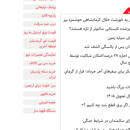
پیامک تبلیغاتی
ی
پارچه قائم
ن یه خورشت خلال کرمانشاهی خوشمزه بپز
درب ضد سرقت
یزشده تابستانی سالم‌تر از تازه هستند؟
قیمت ورق استیل به روز
ای سیاره زمین
قیمت تور گرجستان
ان پس از یائسگی کشف شد
لحظه آخری
نمایندگی تعمیرات دوو
نرخ مجاز افزایش اجاره ۲۷ درصد/امکان شکایت توسط
ج سال
خرید سی پی کالاف
 برای سفرهای آخر خرداد؛ فرار از گرمای
خرید سکه پارسیان
ارزان
مرز خلوت برای اربعین
ات بزرگ باشید
خرید فالوور
حویل ۱۴۰۵
جعبه لمینتی
 اگر برق قطع شد چه کنیم ؟+
دستگاه قهوه ساز
ام حمله هوایی در خیابان و ترافیک