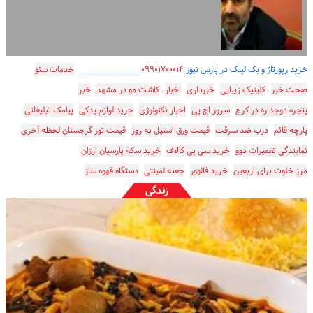
خرید رپورتاژ و بک لینک در پارس نیوز
۰۹۹۰۱۷۰۰۰۱۴
_________________
خدمات سئو
صحت خبر
کلینیک زیبایی
خبرداری
اخبار
کاشت مو در مشهد
خبر
پنجره دوجداره در کرج
سرور اچ پی
اخبار تکنولوژی
خرید لوازم یدکی
پیامک تبلیغاتی
پارچه قائم
درب ضد سرقت
قیمت ورق استیل به روز
قیمت تور گرجستان لحظه آخری
نمایندگی تعمیرات دوو
خرید سی پی کالاف
خرید سکه پارسیان ارزان
مرز خلوت برای اربعین
خرید فالوور
جعبه لمینتی
دستگاه قهوه ساز
زندگی