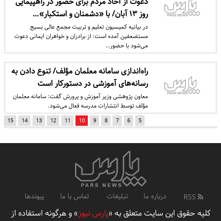
دعوت از آحاد مردم برای حضور در راهپیمایی
روز ۱۳ آبان/ با «دشمنان و استکبار»…
در بیانیه کمیسیون تعلیم و تربیت مجمع عالی بسیج
مستضعفین آمده است: از برادران و خواهران ایمانی دعوت
می‌شود با حضور…
راه‌اندازی سامانه معلمان مؤلف/ تنوع دادن به
رسانه‌های آموزشی در دستورکار است
معاون پژوهشی وزیر آموزش و پرورش گفت: سامانه معلمان
مؤلف توسط انتشارات مدرسه فعال می‌شود.
15
14
13
12
11
10
9
8
7
6
5
درباره ما
تبلیغات
تماس با ما
پیوندها
RSS
کلیه حقوق این سایت متعلق به «
پارس نیوز
» و هرگونه استفاده از