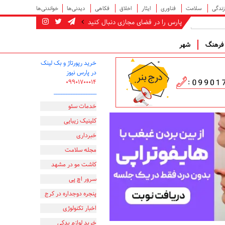
زندگی
سلامت
فناوری
ایثار
اخلاق
فکاهی
دیدنی‌ها
خواندنی‌ها
پارس را در فضای مجازی دنبال کنید
رهنگ
شهر
خرید رپورتاژ و بک لینک
در پارس نیوز
۰۹۹۰۱۷۰۰۰۱۴
_________________
خدمات سئو
کلینیک زیبایی
خبرداری
مجله سلامت
کاشت مو در مشهد
سرور اچ پی
پنجره دوجداره در کرج
اخبار تکنولوژی
خرید لوازم یدکی