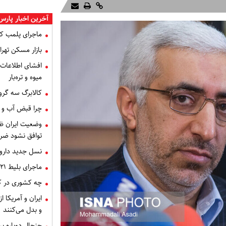
آخرین اخبار پارس
ماجرای پلمب ک
بازار مسکن تهران
میوه و تره‌بار
کالابرگ سه گرو
چرا قبض آب و برق خرداد 
توافق نشود ضر
نسل جدید داروه
ماجرای بلیط ۲۱ میلیون تومانی تهران - اصفهان چه بود؟
چه کشوری در کن
ایران و آمریکا 
و بدل می‌کنند
جنجال دوباره ب