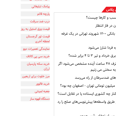
پیامک تبلیغاتی
 پلاس
پارچه قائم
سب و کارها چیست؟
درب ضد سرقت
 در فاز انتظار
قیمت ورق استیل به روز
افشای اطلاعات بانکی ۱۲۰۰ شهروند تهرانی در یک غرفه
قیمت تور گرجستان
لحظه آخری
ه فردا شارژ می‌شود
نمایندگی تعمیرات دوو
و تیر ۳ تا ۴ برابر شده؟
خرید سی پی کالاف
وضعیت ایران ظرف ۴۸ ساعت آینده مشخص می‌شود اگر
خرید سکه پارسیان
ارزان
به سختی می زنیم
مرز خلوت برای اربعین
ای ضدسرطان از راه می‌رسد
خرید فالوور
جعبه لمینتی
ار چه کشوری ایستاده یا در تقابل است؟
دستگاه قهوه ساز
از طریق واسطه‌ها پیش‌نویس‌های صلح را رد
ر سر استعفای رئیس‌جمهور