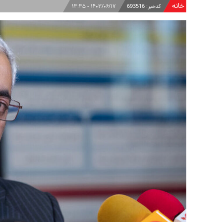
خانه
کدخبر:
693516
۱۴۰۳/۰۶/۱۷ - ۱۳:۳۵