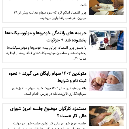
شد
وزیر اقتصاد اعلام کرد که سود سهام عدالت بیش از ۴۹
میلیون نفر شب یلدا واریز می‌شود.
جریمه های رانندگی خودروها و موتورسیکلت‌ها
بخشوده شد + جزئیات
با دستور وزیر اقتصاد، جرایم بیمه خودروها و موتورسیکلت‌ها
بخشوده شد و صاحبان موتورسیکلت‌های فاقد بیمه از فردا به
مدت ۳۰…
متولدین ۱۴۰۲ سهام رایگان می گیرند + نحوه
ثبت نام و شرایط
والدین متولدین سال ۱۴۰۲ جهت خرید سهام صندوق‌های
سرمایه‌گذاری قابل‌معامله در بورس اقدام کنند.
دستمزد کارگران موضوع جلسه امروز شورای
عالی کار هست ؟
جلسه امروز شورای عالی کار اولین جلسه شورا در دولت
چهاردهم است, باید دید در کنار «ارتقای نظام جبران خدمت