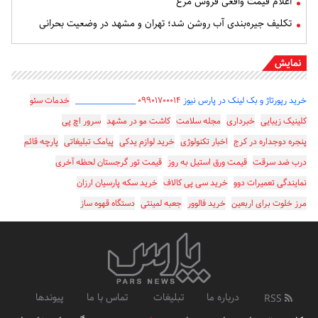
اعلام قیمت واقعی فروش مرغ
تکلیف جیره‌بندی آب روشن شد؛ تهران و مشهد در وضعیت بحرانی
نمایش
خرید رپورتاژ و بک لینک در پارس نیوز
۰۹۹۰۱۷۰۰۰۱۴
_________________
خدمات سئو
کلینیک زیبایی
خبرداری
مجله سلامت
کاشت مو در مشهد
سرور اچ پی
پنجره دوجداره در کرج
اخبار تکنولوژی
خرید لوازم یدکی
پیامک تبلیغاتی
پارچه قائم
درب ضد سرقت
قیمت ورق استیل به روز
قیمت تور گرجستان لحظه آخری
نمایندگی تعمیرات دوو
خرید سی پی کالاف
خرید سکه پارسیان ارزان
مرز خلوت برای اربعین
خرید فالوور
جعبه لمینتی
دستگاه قهوه ساز
درباره ما
تبلیغات
تماس با ما
پیوندها
RSS