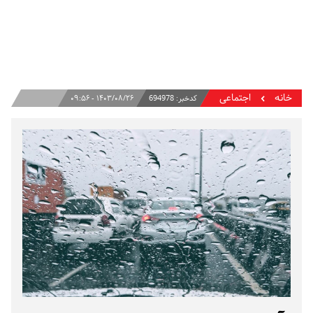
خانه
اجتماعی
کدخبر:
694978
۱۴۰۳/۰۸/۲۶ - ۰۹:۵۶