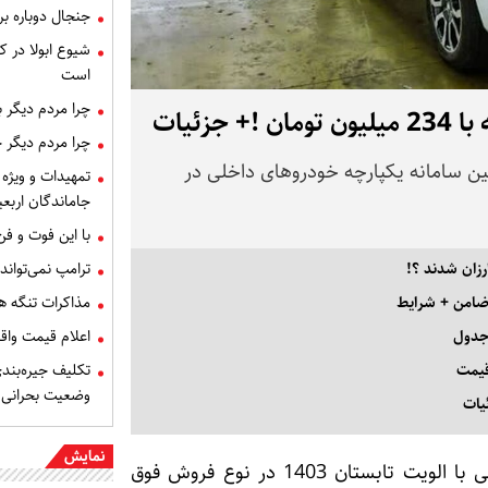
جنجال دوباره ب
شیوع ابولا در کن
است
چرا مردم دیگر 
زئیات
چرا مردم دیگر 
ین سامانه یکپارچه خودروهای داخلی در
تمهیدات و ویژه 
جاماندگان اربعی
با این فوت و ف
زان شدند ؟!
ترامپ نمی‌تواند
 ضامن + شرایط
مذاکرات تنگه ه
 جدول
اعلام قیمت وا
تکلیف جیره‌بند
وضعیت بحرانی
یات
نمایش
به گزارش پارس نیوز ، متقاضیان خودرو سورن بنزینی با الویت تابستان 1403 در نوع فروش فوق