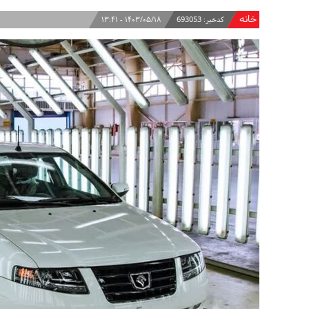
خانه
کدخبر:
693053
۱۴۰۳/۰۵/۱۸ - ۱۳:۴۱