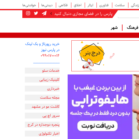
زندگی
سلامت
فناوری
ایثار
اخلاق
فکاهی
دیدنی‌ها
خواندنی‌ها
پارس را در فضای مجازی دنبال کنید
رهنگ
شهر
خرید رپورتاژ و بک لینک
در پارس نیوز
۰۹۹۰۱۷۰۰۰۱۴
_________________
خدمات سئو
کلینیک زیبایی
خبرداری
مجله سلامت
کاشت مو در مشهد
سرور اچ پی
پنجره دوجداره در کرج
اخبار تکنولوژی