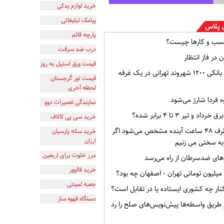
خرید لوازم یدکی
پیامک تبلیغاتی
 پلاس
پارچه قائم
سب و کارها چیست؟
درب ضد سرقت
 در فاز انتظار
قیمت ورق استیل به روز
افشای اطلاعات بانکی ۱۲۰۰ شهروند تهرانی در یک غرفه
قیمت تور گرجستان
لحظه آخری
ه فردا شارژ می‌شود
نمایندگی تعمیرات دوو
و تیر ۳ تا ۴ برابر شده؟
خرید سی پی کالاف
وضعیت ایران ظرف ۴۸ ساعت آینده مشخص می‌شود اگر
خرید سکه پارسیان
ارزان
به سختی می زنیم
مرز خلوت برای اربعین
ای ضدسرطان از راه می‌رسد
خرید فالوور
جعبه لمینتی
ار چه کشوری ایستاده یا در تقابل است؟
دستگاه قهوه ساز
از طریق واسطه‌ها پیش‌نویس‌های صلح را رد