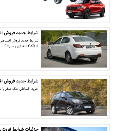
شرایط جدید فروش اقساطی سایپا د
GXR H دنده‌ای و ساینا S…
شرایط جدید فروش اق
خرید اقساطی جک صفر با ماهانه 16 میلیون در فروردین 404
جزئیات شرایط فروش ا