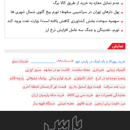
عدم تمایل مغازه‌ به خرید از طریق کالا برگ
پول دارهای تهران در سراشیبی سقوط؛ تورم بیخ گلوی شمال شهری ها
سهمیه سوخت بخش کشاورزی کاهش یافته است/ وزارت نفت ورود کند
تورم، نقدینگی و جنگ سه عامل افزایش نرخ ارز
نمایش
خرید رپورتاژ و بک لینک در پارس نیوز
۰۹۹۰۱۷۰۰۰۱۴
_________________
خدمات سئو
کلینیک زیبایی
خبرداری
مجله سلامت
کاشت مو در مشهد
سرور اچ پی
پنجره دوجداره در کرج
اخبار تکنولوژی
خرید لوازم یدکی
پیامک تبلیغاتی
پارچه قائم
درب ضد سرقت
قیمت ورق استیل به روز
قیمت تور گرجستان لحظه آخری
نمایندگی تعمیرات دوو
خرید سی پی کالاف
خرید سکه پارسیان ارزان
مرز خلوت برای اربعین
خرید فالوور
جعبه لمینتی
دستگاه قهوه ساز