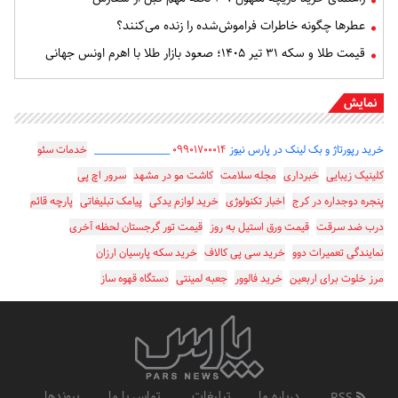
عطرها چگونه خاطرات فراموش‌شده را زنده می‌کنند؟
قیمت طلا و سکه ۳۱ تیر ۱۴۰۵؛ صعود بازار طلا با اهرم اونس جهانی
نمایش
خرید رپورتاژ و بک لینک در پارس نیوز
۰۹۹۰۱۷۰۰۰۱۴
_________________
خدمات سئو
کلینیک زیبایی
خبرداری
مجله سلامت
کاشت مو در مشهد
سرور اچ پی
پنجره دوجداره در کرج
اخبار تکنولوژی
خرید لوازم یدکی
پیامک تبلیغاتی
پارچه قائم
درب ضد سرقت
قیمت ورق استیل به روز
قیمت تور گرجستان لحظه آخری
نمایندگی تعمیرات دوو
خرید سی پی کالاف
خرید سکه پارسیان ارزان
مرز خلوت برای اربعین
خرید فالوور
جعبه لمینتی
دستگاه قهوه ساز
درباره ما
تبلیغات
تماس با ما
پیوندها