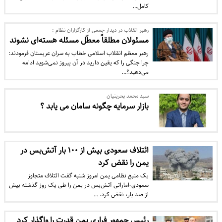
کامل…
رهبر انقلاب در دیدار جمعی از کارگزاران نظام :
مسئولان مطلقاً معطّل مسئله هسته‌ای نشوند
رهبر معظم انقلاب اسلامی خطاب به سران عربستان فرمودند:
چرا جنگی را که یقین دارید در آن پیروز نمی‌شوید ادامه
می‌دهید؟…
سید محمد بحرینیان
بازار سرمایه چگونه سامان می یابد ؟
ائتلاف سعودی بیش از ۱۰۰ بار آتش‌بس در
یمن را نقض کرد
یک منبع نظامی یمن امروز شنبه گفت ائتلاف متجاوز
سعودی-اماراتی آتش‌بس در یمن را طی یک روز گذشته بیش
از صد بار، نقض کرد. …
رئیس جمهور فراری یمن قدرت را واگذار کرد