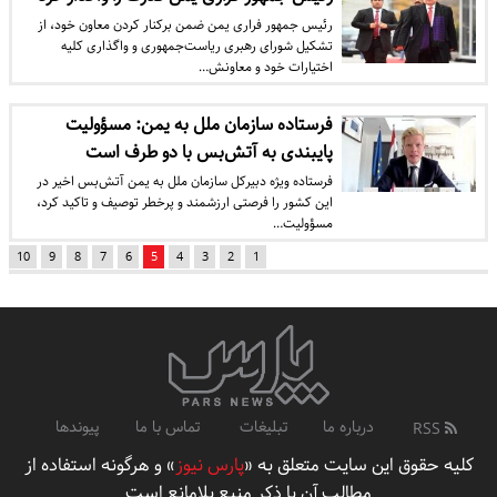
رئیس جمهور فراری یمن ضمن برکنار کردن معاون خود، از
تشکیل شورای رهبری ریاست‌جمهوری و واگذاری کلیه
اختیارات خود و معاونش…
فرستاده سازمان ملل به یمن: مسؤولیت
پایبندی به آتش‌بس با دو طرف است
فرستاده ویژه دبیرکل سازمان ملل به یمن آتش‌بس اخیر در
این کشور را فرصتی ارزشمند و پرخطر توصیف و تاکید کرد،
مسؤولیت…
10
9
8
7
6
5
4
3
2
1
درباره ما
تبلیغات
تماس با ما
پیوندها
RSS
کلیه حقوق این سایت متعلق به «
پارس نیوز
» و هرگونه استفاده از
مطالب آن با ذکر منبع بلامانع است