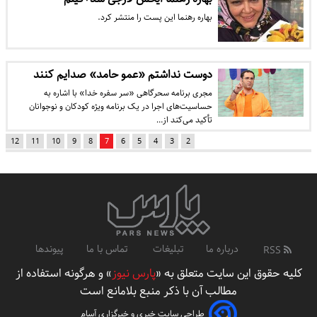
بهاره رهنما این پست را منتشر کرد.
دوست نداشتم «عمو حامد» صدایم کنند
مجری برنامه سحرگاهی «سر سفره خدا» با اشاره به
حساسیت‌های اجرا در یک برنامه ویژه کودکان و نوجوانان
تأکید می‌کند از…
12
11
10
9
8
7
6
5
4
3
2
درباره ما
تبلیغات
تماس با ما
پیوندها
RSS
کلیه حقوق این سایت متعلق به «
پارس نیوز
» و هرگونه استفاده از
مطالب آن با ذکر منبع بلامانع است
طراحی سایت خبری و خبرگزاری آسام