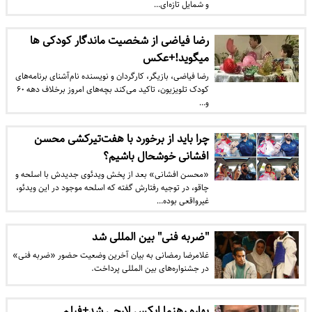
و شمایل تازه‌ای…
رضا فیاضی از شخصیت ماندگار کودکی ها
میگوید!+عکس
رضا فیاضی، بازیگر، کارگردان و نویسنده نام‌آشنای برنامه‌های
کودک تلویزیون، تاکید می‌کند بچه‌های امروز برخلاف دهه ۶۰
و…
چرا باید از برخورد با هفت‌تیرکشی محسن
افشانی خوشحال باشیم؟
«محسن افشانی» بعد از پخش ویدئوی جدیدش با اسلحه و
چاقو، در توجیه رفتارش گفته که اسلحه موجود در این ویدئو،
غیرواقعی بوده…
"ضربه فنی" بین المللی شد
غلامرضا رمضانی به بیان آخرین وضعیت حضور «ضربه فنی»
در جشنواره‌های بین المللی پرداخت.
بهاره رهنما ایکس لارجی شد+فیلم