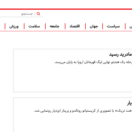
|
س
سیاست
جهان
اقتصاد
جامعه
سلامت
ورزش
ف
 مادرید رسید
رحله یک هشتم نهایی لیگ قهرمانان اروپا به پایان می‌رسد.
یار
 تریک» با تصویری از کریستیانو رونالدو و پریناز ایزدیار رونمایی شد.