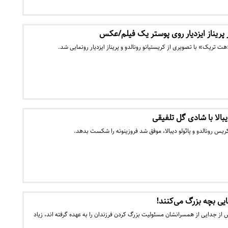
ر پریناز ایزدیار روی پوستر یک فیلم/عکس
 تریک» با تصویری از کریستیانو رونالدو و پریناز ایزدیار رونمایی شد.
بالا با شادی گل تلفیقی
رونالدو و پائولو دیبالا، موفق شد فروزینونه را شکست بدهد.
یی بچه بزرگ می‌کنند!
از جدایی از همسرانشان مسئولیت بزرگ کردن فرزندان را به عهده گرفته اند، زیاد