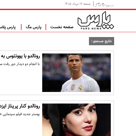
جمعه ۱۶ مرداد ۱۴۰۵
صفحه نخست
پارس مگ
پارس پلا
نتایج جستجو :
رونالدو با یوونتوس به
با انجام دو دیدار دور رفت م
رونالدو کنار پریناز ایزد
پوستر جدید فیلم سینمایی «هت