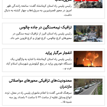
رئیس پلیس راه استان کرمانشاه گفت: سانحه رانندگی ظهر
امروز در محور قصرشیرین به سرپل‌ذهاب چهار کشته به دنبال
داشت.
ترافیک نیمه‌سنگین در جاده چالوس
​رئیس پلیس راه استان البرز از ترافیک نیمه سنگین در
محورهای کرج-چالوس، کرج-تهران و کرج-قزوین خبر داد.
انفجار مرگبار پراید
رئیس پلیس راه استان کرمانشاه با اشاره به واژگونی یک
دستگاه خودروی پراید در پنج کیلومتری شهرستان اسلام آباد
غرب و…
محدودیت‌های ترافیکی محور‌های مواصلاتی
مازندران
سرهنگ قدمی گفت:با اعلام ماموران پلیس راه در محل، تردد
انواع وسایل نقلیه از ساعت ۲۲ تا ساعت ۲ بامداد روز سه
شنبه ۱۵…