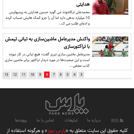
هدایتی
محمدعلی ترکاشوند می گوید حسین هدایتی به پرسپولیس
10 میلیارد بدهی دارد اما آن را جزو کمک هایش حساب کرده
و ادعای طلب می ک…
واکنش مدیرعامل ماشین‌سازی به تبانی تیمش
با تراکتورسازی
مدیرعامل ماشین سازی تبریز گفت: هیچ تبانی در کار نبوده
است و این صحبت‌ها در مورد دیدار تراکتور برابر ماشین سازی
کذب محض …
13
12
11
10
9
8
7
6
5
4
3
درباره ما
تبلیغات
تماس با ما
پیوندها
RSS
کلیه حقوق این سایت متعلق به «
پارس نیوز
» و هرگونه استفاده از