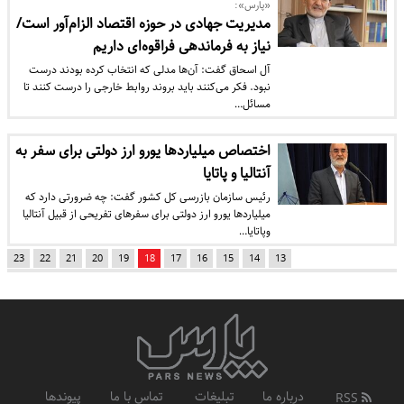
«پارس»:
مدیریت جهادی در حوزه اقتصاد الزام‌آور است/
نیاز به فرماندهی فراقوه‌ای داریم
آل اسحاق گفت: آن‌ها مدلی که انتخاب کرده بودند درست
نبود. فکر می‌کنند باید بروند روابط خارجی را درست کنند تا
مسائل…
اختصاص میلیاردها یورو ارز دولتی برای سفر به
آنتالیا و پاتایا
رئیس سازمان بازرسی کل کشور گفت: چه ضرورتی دارد که
میلیاردها یورو ارز دولتی برای سفرهای تفریحی از قبیل آنتالیا
وپاتایا…
23
22
21
20
19
18
17
16
15
14
13
درباره ما
تبلیغات
تماس با ما
پیوندها
RSS