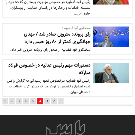
رئیس قوه قضاییه در خصوص مهاجرت پرستاران گفت: باید با
سلسله اقدامات و راهکارها در راستای حمایت از پرستاران،
جلوی این…
سخنگوی قوه قضاییه :
رای پرونده متروپل صادر شد / مهدی
جهانگیری کمتر از ۸۰ روز حبس دارد
سخنگوی قوه قضاییه از صدور رای پرونده متروپل خبر داد.
دستورات مهم رئیس عدلیه در خصوص فولاد
مبارکه
رئیس قوه قضاییه درخصوص نحوه رسیدگی به گزارش واصل
شده تحقیق و تفحص از فولاد مبارکه دستوراتی را خطاب به
دادستان تهران…
9
8
7
6
5
4
3
2
1