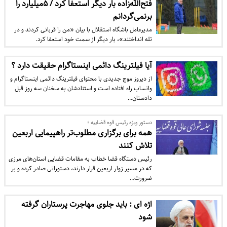
فتح‌الله‌زاده بار دیگر استعفا کرد / ۵میلیارد را
برنمی‌گردانم
مدیرعامل باشگاه استقلال با بیان «من را قربانی کردند و در
تله انداختند»، بار دیگر از سمت خود استعفا کرد.
آیا فیلترینگ دائمی اینستاگرام حقیقت دارد ؟
از دیروز موج جدیدی با محتوای فیلترینگ دائمی اینستاگرام و
واتساپ راه افتاده است و استنادشان به سخنان سه روز قبل
دادستان…
دستور ویژه رئیس قوه قضاییه ؛
همه برای برگزاری مطلوب‌تر راهپیمایی اربعین
تلاش کنند
رئیس دستگاه قضا خطاب به مقامات قضایی استان‌های مرزی
که در مسیر زوار اربعین قرار دارند، دستوراتی صادر کرده و بر
ضرورت…
اژه ای :‌ باید جلوی مهاجرت پرستاران گرفته
شود