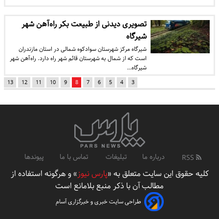
تصویری دیدنی از طبیعت بکر راه‌آهن شهر
شیرگاه
شیرگاه مرکز شهرستان سوادکوه شمالی در استان مازندران
است که از شمال به شهرستان قائم شهر راه دارد. راه‌آهن شهر
شیرگاه…
13
12
11
10
9
8
7
6
5
4
3
درباره ما
تبلیغات
تماس با ما
پیوندها
RSS
کلیه حقوق این سایت متعلق به «
پارس نیوز
» و هرگونه استفاده از
مطالب آن با ذکر منبع بلامانع است
طراحی سایت خبری و خبرگزاری آسام