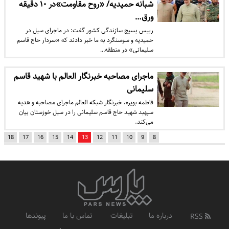
شبانه حمیدیه/ «روح مقاومت»در ۱۰ دقیقه
ورق…
رییس بسیج سازندگی کشور گفت: در ماجرای سیل در
حمیدیه و سوسنگرد به ما خبر دادند که «سردار حاج قاسم
سلیمانی» در منطقه…
ماجرای مصاحبه خبرنگار العالم با شهید قاسم
سلیمانی
فاطمه بویره، خبرنگار شبکه العالم ماجرای مصاحبه‌ و هدیه
سپهبد شهید حاج قاسم سلیمانی را در سیل خوزستان بیان
می‌کند.
18
17
16
15
14
13
12
11
10
9
8
درباره ما
تبلیغات
تماس با ما
پیوندها
RSS