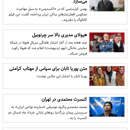
می‌سازد
بهمن کیارستمی که در «اکسدوس» به سیل مهاجرت
معکوس افغان‌تبارهای ساکن ایران پرداخته، گفت: این فیلم
کاتالوگ یا دفترچه…
هیولای مدیری بالا سر چرنوبیل
چند هفته بعد از آغاز انتشار هفتگی سریال هیولا در شبکه
نمایش خانگی (نهم اردیبهشت) اعلام شد که هیولا رکورد
فروش شبکه…
متن پوریا تابان برای سپاس از مهتاب کرامتی
پوریا تابان با انتشار این عکس نوشت:
کنسرت معتمدی در تهران
محمد معتمدی وگروه موسیقی «سازینه نواحی ایران» به
سرپرستی پیمان بزرگ‌نیا روزهای پایانی خرداد ماه امسال دو
کنسرت را به…