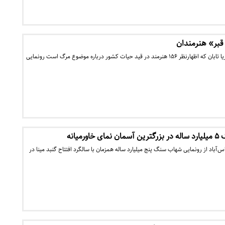
قبر» هنرمندان
کتاب «سنگ قبر» نوشته پوریا تابان که اظهارنظر ١۵۶ هنرمند در قید حیات کشور درباره موضوع مرگ است رونمایی
میانه
باد از رونمایی شهاب سنگ پنج میلیارد ساله همزمان با سالگرد افتتاح گنبد مینا در