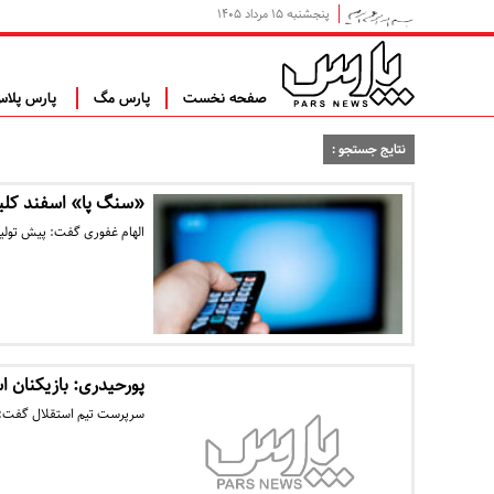
پنجشنبه ۱۵ مرداد ۱۴۰۵
صفحه نخست
پارس مگ
پارس پلا
نتایج جستجو :
«سنگ پا» اسفند کلید
الهام غفوری گفت: پیش تولید
پورحیدری: بازیکنان 
سرپرست تیم استقلال گفت: با