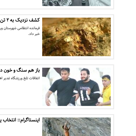
کشف نزدیک به ۲ تن سنگ طلا در «ورزقان»
خبر داد.
باز هم سنگ و خون در
اتفاقات تلخ ورزشگاه غدیر اه
اینستاگرام:: انتخاب 