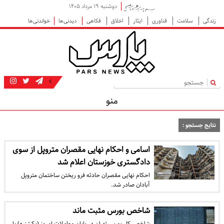
دوشنبه ۱۹ مرداد ۱۴۰۵
زندگی
سلامت
فناوری
ایثار
اخلاق
فکاهی
دیدنی‌ها
خواندنی‌ها
|
منو
نتایج جستجو :
اسامی و احکام نهایی مقصران متروپل از سوی
دادگستری خوزستان اعلام شد
احکام نهایی مقصران حادثه فرو ریختن ساختمان متروپل
آبادان صادر شد.
شاخص بورس مثبت ماند
شاخص کل بورس تهران در پایان معاملات امروز (یکشنبه) با