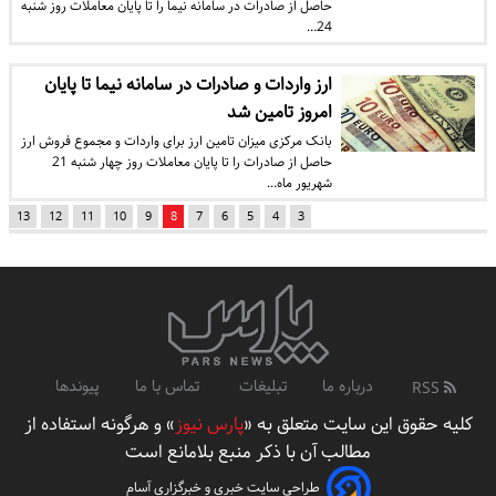
حاصل از صادرات در سامانه نیما را تا پایان معاملات روز شنبه
24…
ارز واردات و صادرات در سامانه نیما تا پایان
امروز تامین شد
بانک مرکزی میزان تامین ارز برای واردات و مجموع فروش ارز
حاصل از صادرات را تا پایان معاملات روز چهار شنبه 21
شهریور ماه…
13
12
11
10
9
8
7
6
5
4
3
درباره ما
تبلیغات
تماس با ما
پیوندها
RSS
کلیه حقوق این سایت متعلق به «
پارس نیوز
» و هرگونه استفاده از
مطالب آن با ذکر منبع بلامانع است
طراحی سایت خبری و خبرگزاری آسام