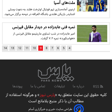
ملت‌های آسیا
اردوی آماده‌سازی تیم فوتبال اوترخت هلند به دعوت وسلی
اشنایدر بازیکن هلندی باشگاه الغرافه در دوحه برگزار می‌شود.
نمره فنی عابدزاده در دیدار مقابل فیرنس
امیر عابدزاده در شب تساوی ماریتیمو مقابل فیرنس از
«هواسکورد» نمره ۷.۲ گرفت.
14
13
12
11
10
9
8
7
6
5
4
درباره ما
تبلیغات
تماس با ما
پیوندها
RSS
کلیه حقوق این سایت متعلق به «
پارس نیوز
» و هرگونه استفاده از
مطالب آن با ذکر منبع بلامانع است
طراحی سایت خبری و خبرگزاری آسام