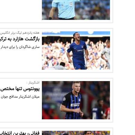
هفته پانزدهم لیگ برتر انگلیس؛
بازگشت هازارد به ترک
ساری شاگردان را برای دیدار 
اشکرینار :
یوونتوس تنها مختص ب
میلان اشکرینار مدافع جوان و
فغانی، بهترین انتخاب