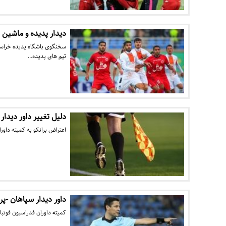
دیدار پدیده و ماشین 
سخنگوی باشگاه پدیده خراسا
تیم های پدیده…
دلیل تغییر داور دید
اعتراض برانکو به کمیته داورا
داور دیدار سپاهان 
کمیته داوران فدراسیون فوتبا