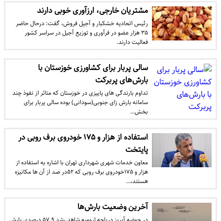
مشتریان خارجی، ارزآوری خوبی دارند
رئیس اتحادیه خشکبار و آجیل فروش، گفت: درحال حاضر
۳۵ هزار عضو در فرآوری و توزیع آجیل در سراسر کشور
فعالیت دارند.
سالی پربار برای کشاورزی خوزستان با
بارش‌های پربرکت
تداوم بارندگی های پاییزی در خوزستان که متاثر از نفوذ چند
سامانه بارش زای جنوبی(سودانی) بوده سالی پربار برای
بخش…
استفاده از هزار و ۱۷۵ خودروی برف روبی در
پایتخت
معاون خدمات شهری شهرداری تهران با اشاره به استفاده از
هزار و ۱۷۵خودروی برف روبی که ۵۲در صد از آن ها مکانیزه
هستند،…
آخرین وضعیت بارش‌ها
در حوضه آبریز دریاچه ارومیه شاهد رشد ۵۷.۹ درصدی بارش