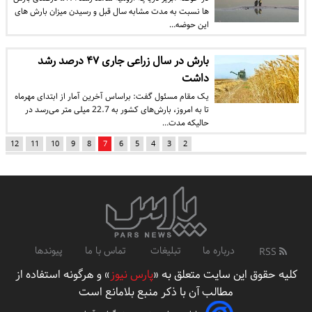
ها نسبت به مدت مشابه سال قبل و رسیدن میزان بارش های
این حوضه…
بارش در سال زراعی جاری ۴۷ درصد رشد
داشت
یک مقام مسئول گفت: براساس آخرین آمار از ابتدای مهرماه
تا به امروز، بارش‌های کشور به 22.7 میلی متر می‌رسد در
حالیکه مدت…
12
11
10
9
8
7
6
5
4
3
2
درباره ما
تبلیغات
تماس با ما
پیوندها
RSS
کلیه حقوق این سایت متعلق به «
پارس نیوز
» و هرگونه استفاده از
مطالب آن با ذکر منبع بلامانع است