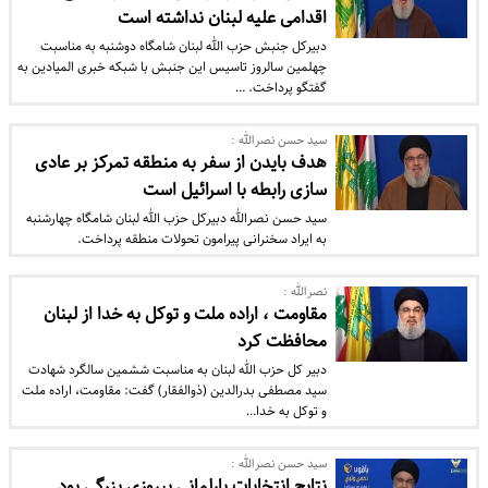
اقدامی علیه لبنان نداشته است
دبیرکل جنبش حزب الله لبنان شامگاه دوشنبه به مناسبت
چهلمین سالروز تاسیس این جنبش با شبکه خبری المیادین به
گفتگو پرداخت. …
سید حسن نصرالله :
هدف بایدن از سفر به منطقه تمرکز بر عادی
سازی رابطه با اسرائیل است
سید حسن نصرالله دبیرکل حزب الله لبنان شامگاه چهارشنبه
به ایراد سخنرانی پیرامون تحولات منطقه پرداخت.
نصرالله :
مقاومت ، اراده ملت و توکل به خدا از لبنان
محافظت کرد
دبیر کل حزب الله لبنان به مناسبت ششمین سالگرد شهادت
سید مصطفی بدرالدین (ذوالفقار) گفت: مقاومت، اراده ملت
و توکل به خدا…
سید حسن نصرالله :
نتایج انتخابات پارلمانی پیروزی بزرگی بود