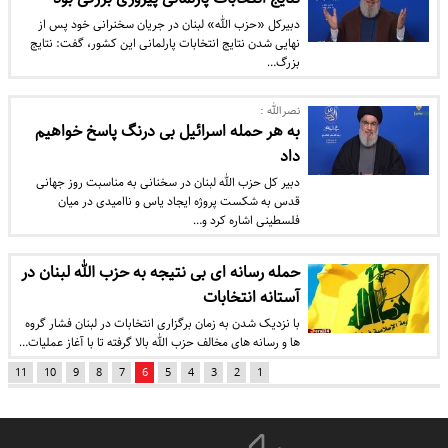
دبیرکل «حزب الله» لبنان در جریان سخنرانی خود پس از
نهایی شدن نتایج انتخابات پارلمانی این کشور، گفت: نتایج
بزرگ…
نصرالله :
به هر حمله اسرائیل بی درنگ پاسخ خواهیم
داد
دبیر کل حزب الله لبنان در سخنانی به مناسبت روز جهانی
قدس به شکست پروژه ایجاد یاس و ناامیدی در میان
فلسطینی اشاره کرد و…
حمله رسانه ای بی نتیجه به حزب الله لبنان در
آستانه انتخابات
با نزدیک شدن به زمان برگزاری انتخابات در لبنان فشار گروه
ها و رسانه های مخالف حزب الله بالا گرفته تا با آغاز عملیات…
11
10
9
8
7
6
5
4
3
2
1