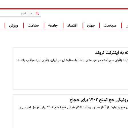
|
س
سیاست
جهان
اقتصاد
جامعه
سلامت
ورزش
ف
به اینترنت نروند
باط زائران حج تمتع در عربستان با خانواده‌هایشان در ایران، زائران باید مراقب باشند
حج تمتع ۱۴۰۲ برای حجاج
معاون امور حج و عمره سازمان حج و زیارت از آغاز صدور روادید الکترونیکی حج تمتع ۱۴۰۲ برای عوامل اجرایی و