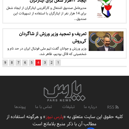
ایجاد ۱۴هزار شغل برای ایثارگران
مدیرعامل صندوق اشتغال و کارآفرینی ایثارگران از ایجاد شغل
برای 14 هزار نفر از ایثارگران با استفاده از تسهیلات این
صندوق…
تعریف و تمجید وزیر ورزش از شاگردان
کی‌روش
وزیر ورزش و جوانان گفت:‌تیم ملی فوتبال ایران در حد نام و
شخصیتی که قائل بودیم، ظاهر شد.
9
8
7
6
5
4
3
2
1
درباره ما
تبلیغات
تماس با ما
پیوندها
RSS
کلیه حقوق این سایت متعلق به «
پارس نیوز
» و هرگونه استفاده از
مطالب آن با ذکر منبع بلامانع است