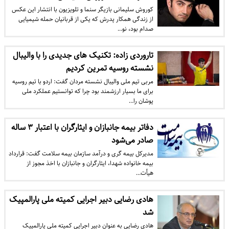
کوروش سلیمانی بازیگر سنما و تلویزیون با انتشار این عکس
از زندگی همکار پدرش که یکی از قربانیان حمله شیمیایی
صدام بود، نو…
تاروردی زاده: تکنیک های جدیدی را با والیبال
نشسته روسیه تمرین کردیم
مربی تیم ملی والیبال نشسته مردان گفت: اردو با تیم روسیه
برای ما بسیار ارزشمند بود چرا که توانستیم عملکرد ملی
پوشان را…
دفاتر بیمه جانبازان و ایثارگران با اعتبار ۳ ساله
صادر می‌شود
مدیرکل بیمه گری و درآمد سازمان بیمه سلامت گفت: قرارداد
بیمه خانواده شهدا، ایثارگران و جانبازان با اخذ مجوز از
هیأت…
هادی رضایی دبیر اجرایی کمیته ملی پارالمپیک
شد
هادی رضایی به عنوان دبیر اجرایی کمیته ملی پارالمپیک