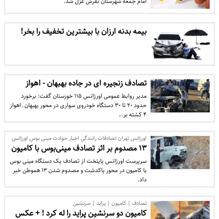
امام جمعه شهرستان تفرش عزل شد.
بیمه بدنه ارزان با بیشترین تخفیف را بخر!
تصادف زنجیره ای در جاده بهبهان - اهواز
مدیر روابط عمومی اورژانس ۱۱۵ خوزستان گفت: برخورد
حدود ۲۰ تا ۳۰ دستگاه خودروی سواری در محور بهبهان ـ اهواز
۴ کشته بر…
اورژانس تهران تصادفات رانندگی اخبار حوادث مینی بوس اورژانس
۱۳ مصدوم بر اثر تصادف مینی‌بوس با کامیون
سرپرست اورژانس پایتخت از تصادف یک دستگاه مینی بوس
با کامیون در محور پاکدشت و مصدوم شدن ۱۳ هموطن خبر
داد.
تصادف | کامیون | پراید | سرنشین
کامیون دو سرنشین پراید را له کرد ! + عکس