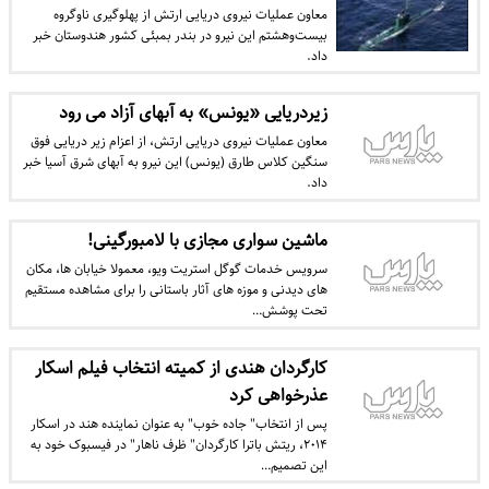
معاون عملیات نیروی دریایی ارتش از پهلوگیری ناوگروه
بیست‌و‌هشتم این نیرو در بندر بمبئی کشور هندوستان خبر
داد.
زیردریایی «یونس» به آبهای آزاد می رود
معاون عملیات نیروی دریایی ارتش، از اعزام زیر دریایی فوق
سنگین کلاس طارق (یونس) این نیرو به آبهای شرق آسیا خبر
داد.
ماشین سواری مجازی با لامبورگینی!
سرویس خدمات گوگل استریت ویو، معمولا خیابان ها، مکان
های دیدنی و موزه های آثار باستانی را برای مشاهده مستقیم
تحت پوشش…
کارگردان هندی از کمیته انتخاب فیلم اسکار
عذرخواهی کرد
پس از انتخاب" جاده خوب" به عنوان نماینده هند در اسکار
۲۰۱۴، ریتش باترا کارگردان" ظرف ناهار" در فیسبوک خود به
این تصمیم…