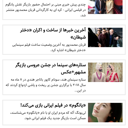
چندی پیش خبری مبنی بر احتمال حضور بازیگر نقش یانگوم
در فیلمی ایرانی - کره ای به کارگردانی قربان محمدپور منتشر
شد.
آخرین خبرها از ساخت و اکران «دختر
شیطان»
قربان محمدپور به آخرین وضعیت ساخت فیلم سینمایی
«دختر شیطان» اشاره کرد.
ستاره‌های سینما در جشن عروسی بازیگر
مشهور+عکس
ستاره سینمای هند، سونام کاپور باتاجر هندی در ۸ ماه مه
سال ۲۰۱۸ با برگزاری جشن پر ریخت و پاشی ازدواج کردند که
در این…
«یانگوم» در فیلم ایرانی بازی می‌کند!
لی‌یونگ‌ آئه که مردم ایران او با نام «یانگوم» می‌شناسند،‌
ممکن است بازیگر جدید یک فیلم ایرانی شود.