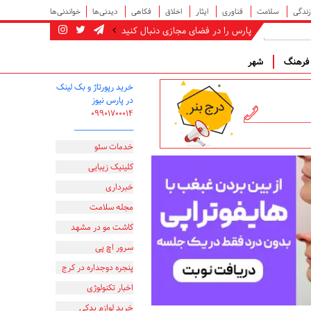
زندگی
سلامت
فناوری
ایثار
اخلاق
فکاهی
دیدنی‌ها
خواندنی‌ها
پارس را در فضای مجازی دنبال کنید
رهنگ
شهر
خرید رپورتاژ و بک لینک
در پارس نیوز
۰۹۹۰۱۷۰۰۰۱۴
_________________
خدمات سئو
کلینیک زیبایی
خبرداری
مجله سلامت
کاشت مو در مشهد
سرور اچ پی
پنجره دوجداره در کرج
اخبار تکنولوژی
خرید لوازم یدکی