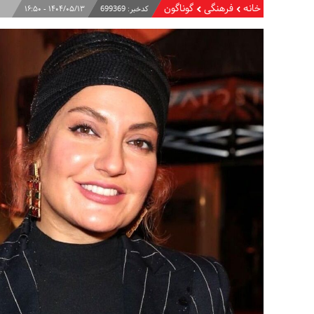
خانه
فرهنگی
گوناگون
کدخبر:
699369
۱۴۰۴/۰۵/۱۳ - ۱۶:۵۰