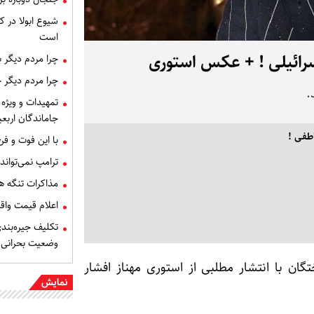
شیوع ابولا در کن
است
سرائیلی ! + عکس استوری
چرا مردم دیگر 
چرا مردم دیگر 
.
تمهیدات و ویژه 
جاماندگان اربعی
اطفی !
با این فوت و ف
ترامپ نمی‌تواند
مذاکرات تنگه ه
اعلام قیمت وا
تکلیف جیره‌بند
وضعیت بحرانی
گان با انتشار مطلبی از استوری مهناز افشار
نمایش