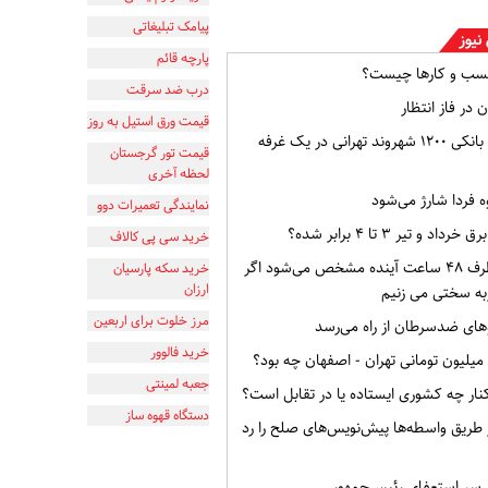
پیامک تبلیغاتی
نیوز
پارچه قائم
سب و کارها چیست؟
درب ضد سرقت
 در فاز انتظار
قیمت ورق استیل به روز
افشای اطلاعات بانکی ۱۲۰۰ شهروند تهرانی در یک غرفه
قیمت تور گرجستان
لحظه آخری
ه فردا شارژ می‌شود
نمایندگی تعمیرات دوو
و تیر ۳ تا ۴ برابر شده؟
خرید سی پی کالاف
وضعیت ایران ظرف ۴۸ ساعت آینده مشخص می‌شود اگر
خرید سکه پارسیان
ارزان
به سختی می زنیم
مرز خلوت برای اربعین
ای ضدسرطان از راه می‌رسد
خرید فالوور
جعبه لمینتی
ار چه کشوری ایستاده یا در تقابل است؟
دستگاه قهوه ساز
از طریق واسطه‌ها پیش‌نویس‌های صلح را رد
ر سر استعفای رئیس‌جمهور