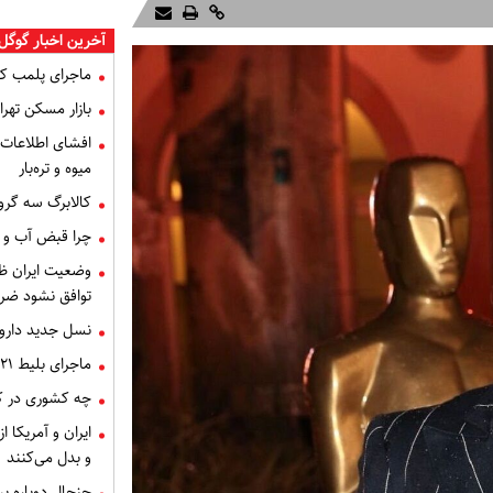
آخرین اخبار گوگل 
ماجرای پلمب ک
بازار مسکن تهران
میوه و تره‌بار
کالابرگ سه گرو
چرا قبض آب و برق خرداد 
توافق نشود ضر
نسل جدید داروه
ماجرای بلیط ۲۱ میلیون تومانی تهران - اصفهان چه بود؟
چه کشوری در کن
ایران و آمریکا 
و بدل می‌کنند
جنجال دوباره ب