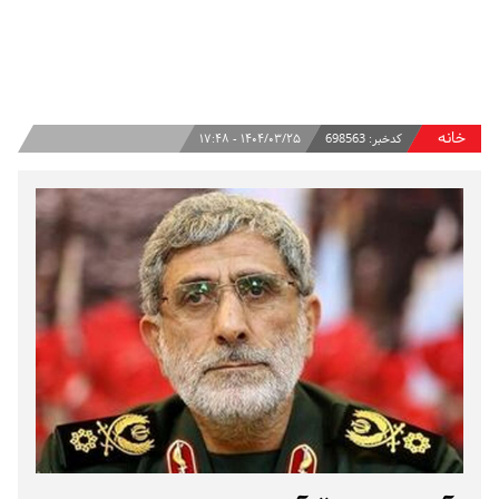
خانه
کدخبر:
698563
۱۴۰۴/۰۳/۲۵ - ۱۷:۴۸