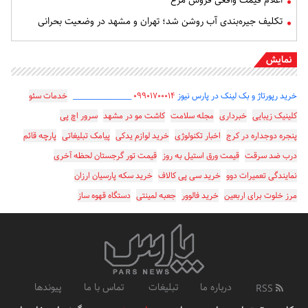
اعلام قیمت واقعی فروش مرغ
تکلیف جیره‌بندی آب روشن شد؛ تهران و مشهد در وضعیت بحرانی
نمایش
خرید رپورتاژ و بک لینک در پارس نیوز
۰۹۹۰۱۷۰۰۰۱۴
_________________
خدمات سئو
کلینیک زیبایی
خبرداری
مجله سلامت
کاشت مو در مشهد
سرور اچ پی
پنجره دوجداره در کرج
اخبار تکنولوژی
خرید لوازم یدکی
پیامک تبلیغاتی
پارچه قائم
درب ضد سرقت
قیمت ورق استیل به روز
قیمت تور گرجستان لحظه آخری
نمایندگی تعمیرات دوو
خرید سی پی کالاف
خرید سکه پارسیان ارزان
مرز خلوت برای اربعین
خرید فالوور
جعبه لمینتی
دستگاه قهوه ساز
درباره ما
تبلیغات
تماس با ما
پیوندها
RSS