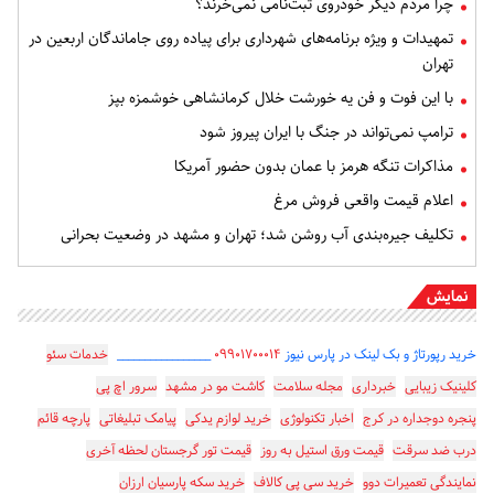
چرا مردم دیگر خودروی ثبت‌نامی نمی‌خرند؟
تمهیدات و ویژه برنامه‌های شهرداری برای پیاده روی جاماندگان اربعین در
تهران
با این فوت و فن یه خورشت خلال کرمانشاهی خوشمزه بپز
ترامپ نمی‌تواند در جنگ با ایران پیروز شود
مذاکرات تنگه هرمز با عمان بدون حضور آمریکا
اعلام قیمت واقعی فروش مرغ
تکلیف جیره‌بندی آب روشن شد؛ تهران و مشهد در وضعیت بحرانی
نمایش
خرید رپورتاژ و بک لینک در پارس نیوز
۰۹۹۰۱۷۰۰۰۱۴
_________________
خدمات سئو
کلینیک زیبایی
خبرداری
مجله سلامت
کاشت مو در مشهد
سرور اچ پی
پنجره دوجداره در کرج
اخبار تکنولوژی
خرید لوازم یدکی
پیامک تبلیغاتی
پارچه قائم
درب ضد سرقت
قیمت ورق استیل به روز
قیمت تور گرجستان لحظه آخری
نمایندگی تعمیرات دوو
خرید سی پی کالاف
خرید سکه پارسیان ارزان