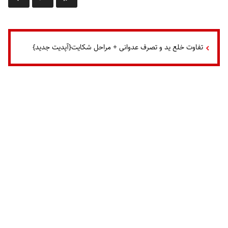
تفاوت خلع ید و تصرف عدوانی + مراحل شکایت{آپدیت جدید}