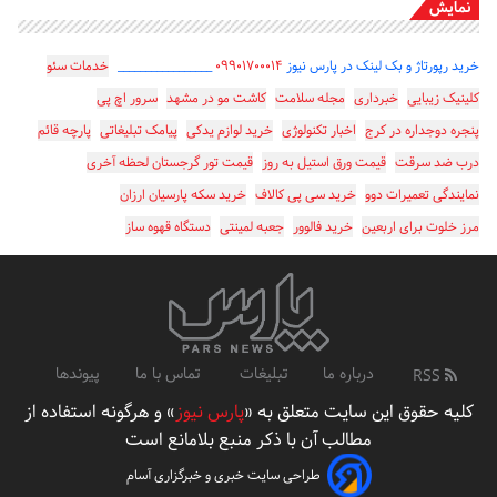
نمایش
خرید رپورتاژ و بک لینک در پارس نیوز
۰۹۹۰۱۷۰۰۰۱۴
_________________
خدمات سئو
کلینیک زیبایی
خبرداری
مجله سلامت
کاشت مو در مشهد
سرور اچ پی
پنجره دوجداره در کرج
اخبار تکنولوژی
خرید لوازم یدکی
پیامک تبلیغاتی
پارچه قائم
درب ضد سرقت
قیمت ورق استیل به روز
قیمت تور گرجستان لحظه آخری
نمایندگی تعمیرات دوو
خرید سی پی کالاف
خرید سکه پارسیان ارزان
مرز خلوت برای اربعین
خرید فالوور
جعبه لمینتی
دستگاه قهوه ساز
درباره ما
تبلیغات
تماس با ما
پیوندها
RSS
کلیه حقوق این سایت متعلق به «
پارس نیوز
» و هرگونه استفاده از
مطالب آن با ذکر منبع بلامانع است
طراحی سایت خبری و خبرگزاری آسام