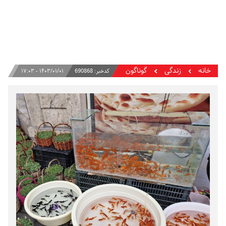
خانه
زندگی
گوناگون
کدخبر:
690868
۱۴۰۳/۰۱/۰۱ - ۱۷:۰۳