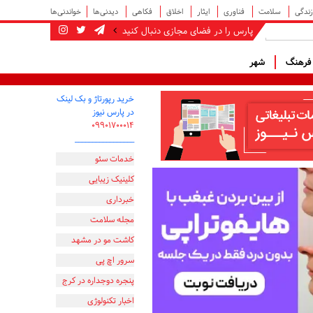
زندگی
سلامت
فناوری
ایثار
اخلاق
فکاهی
دیدنی‌ها
خواندنی‌ها
پارس را در فضای مجازی دنبال کنید
رهنگ
شهر
خرید رپورتاژ و بک لینک
در پارس نیوز
۰۹۹۰۱۷۰۰۰۱۴
_________________
خدمات سئو
کلینیک زیبایی
خبرداری
مجله سلامت
کاشت مو در مشهد
سرور اچ پی
پنجره دوجداره در کرج
اخبار تکنولوژی