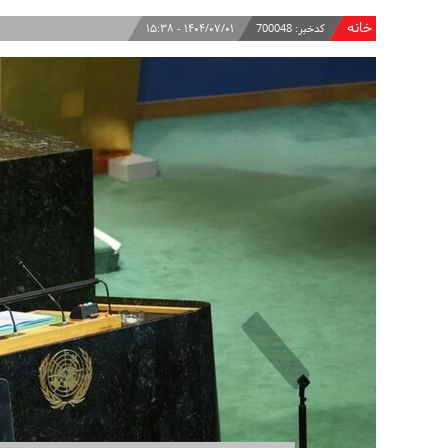
خانه
کدخبر:
700048
۱۴۰۴/۰۷/۰۱ - ۱۵:۳۸