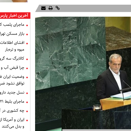
آخرین اخبار پارس
ماجرای پلمب ک
بازار مسکن تهران
میوه و تره‌بار
کالابرگ سه گرو
چرا قبض آب و برق خرداد 
توافق نشود ضر
نسل جدید داروه
ماجرای بلیط ۲۱ میلیون تومانی تهران - اصفهان چه بود؟
چه کشوری در کن
ایران و آمریکا 
و بدل می‌کنند