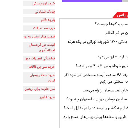
خرید لوازم یدکی
پیامک تبلیغاتی
 پلاس
پارچه قائم
سب و کارها چیست؟
درب ضد سرقت
 در فاز انتظار
قیمت ورق استیل به روز
افشای اطلاعات بانکی ۱۲۰۰ شهروند تهرانی در یک غرفه
قیمت تور گرجستان
لحظه آخری
ه فردا شارژ می‌شود
نمایندگی تعمیرات دوو
و تیر ۳ تا ۴ برابر شده؟
خرید سی پی کالاف
وضعیت ایران ظرف ۴۸ ساعت آینده مشخص می‌شود اگر
خرید سکه پارسیان
ارزان
به سختی می زنیم
مرز خلوت برای اربعین
ای ضدسرطان از راه می‌رسد
خرید فالوور
ار چه کشوری ایستاده یا در تقابل است؟
از طریق واسطه‌ها پیش‌نویس‌های صلح را رد