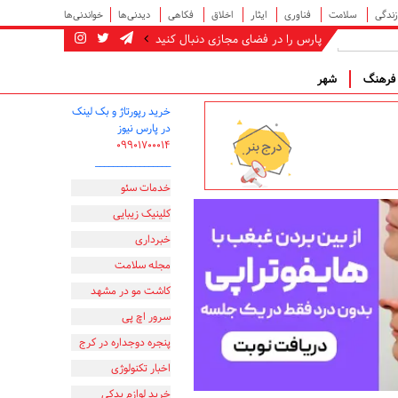
زندگی
سلامت
فناوری
ایثار
اخلاق
فکاهی
دیدنی‌ها
خواندنی‌ها
پارس را در فضای مجازی دنبال کنید
رهنگ
شهر
خرید رپورتاژ و بک لینک
در پارس نیوز
۰۹۹۰۱۷۰۰۰۱۴
_________________
خدمات سئو
کلینیک زیبایی
خبرداری
مجله سلامت
کاشت مو در مشهد
سرور اچ پی
پنجره دوجداره در کرج
اخبار تکنولوژی
خرید لوازم یدکی