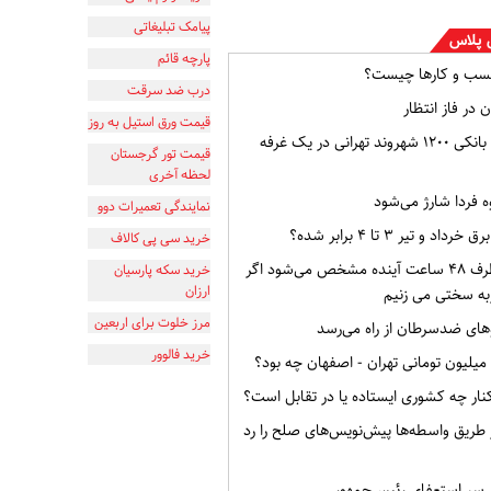
پیامک تبلیغاتی
 پلاس
پارچه قائم
سب و کارها چیست؟
درب ضد سرقت
 در فاز انتظار
قیمت ورق استیل به روز
افشای اطلاعات بانکی ۱۲۰۰ شهروند تهرانی در یک غرفه
قیمت تور گرجستان
لحظه آخری
ه فردا شارژ می‌شود
نمایندگی تعمیرات دوو
و تیر ۳ تا ۴ برابر شده؟
خرید سی پی کالاف
وضعیت ایران ظرف ۴۸ ساعت آینده مشخص می‌شود اگر
خرید سکه پارسیان
ارزان
به سختی می زنیم
مرز خلوت برای اربعین
ای ضدسرطان از راه می‌رسد
خرید فالوور
ار چه کشوری ایستاده یا در تقابل است؟
از طریق واسطه‌ها پیش‌نویس‌های صلح را رد
ر سر استعفای رئیس‌جمهور