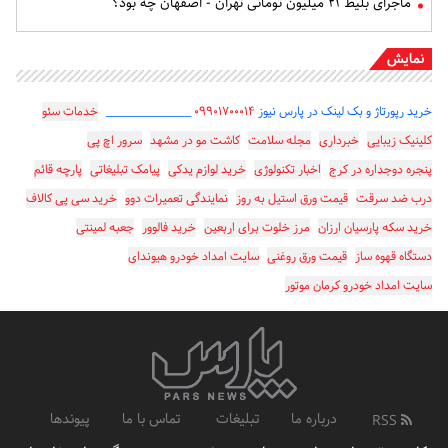
ماجرای بلیط ۲۱ میلیون تومانی تهران - اصفهان چه بود؟
نمایش
خرید رپورتاژ و بک لینک در پارس نیوز
۰۹۹۰۱۷۰۰۰۱۴
_________________
خدمات سئو
کلینیک زیبایی
خبرداری
مجله سلامت
کاشت مو در مشهد
سرور اچ پی
پنجره دوجداره در کرج
اخبار تکنولوژی
خرید لوازم یدکی
پیامک تبلیغاتی
پارچه قائم
درب ضد سرقت
قیمت ورق استیل به روز
نمایندگی تعمیرات دوو
خرید سی پی کالاف
خرید سکه پارسیان ارزان
مرز خلوت برای اربعین
خرید فالوور
جعبه لمینتی
دستگاه قهوه ساز
قیمت ورق روغنی
سایت امداد خودرو هیوندای
سایت امداد خودرو کرمان موتور
درباره ما
تبلیغات
تماس با ما
پیوندها
RSS