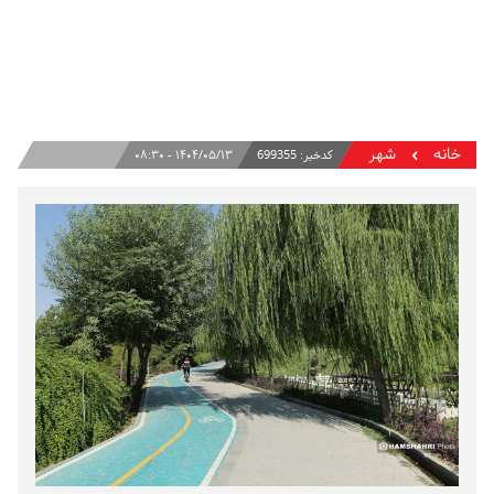
خانه
شهر
کدخبر:
699355
۱۴۰۴/۰۵/۱۳ - ۰۸:۳۰