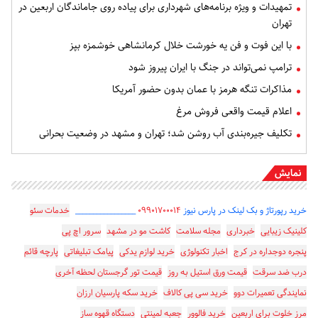
تمهیدات و ویژه برنامه‌های شهرداری برای پیاده روی جاماندگان اربعین در
تهران
با این فوت و فن یه خورشت خلال کرمانشاهی خوشمزه بپز
ترامپ نمی‌تواند در جنگ با ایران پیروز شود
مذاکرات تنگه هرمز با عمان بدون حضور آمریکا
اعلام قیمت واقعی فروش مرغ
تکلیف جیره‌بندی آب روشن شد؛ تهران و مشهد در وضعیت بحرانی
نمایش
خرید رپورتاژ و بک لینک در پارس نیوز
۰۹۹۰۱۷۰۰۰۱۴
_________________
خدمات سئو
کلینیک زیبایی
خبرداری
مجله سلامت
کاشت مو در مشهد
سرور اچ پی
پنجره دوجداره در کرج
اخبار تکنولوژی
خرید لوازم یدکی
پیامک تبلیغاتی
پارچه قائم
درب ضد سرقت
قیمت ورق استیل به روز
قیمت تور گرجستان لحظه آخری
نمایندگی تعمیرات دوو
خرید سی پی کالاف
خرید سکه پارسیان ارزان
مرز خلوت برای اربعین
خرید فالوور
جعبه لمینتی
دستگاه قهوه ساز