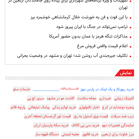
تمهیدات و ویژه برنامه‌های شهرداری برای پیاده روی جاماندگان اربعین در
تهران
با این فوت و فن یه خورشت خلال کرمانشاهی خوشمزه بپز
ترامپ نمی‌تواند در جنگ با ایران پیروز شود
مذاکرات تنگه هرمز با عمان بدون حضور آمریکا
اعلام قیمت واقعی فروش مرغ
تکلیف جیره‌بندی آب روشن شد؛ تهران و مشهد در وضعیت بحرانی
نمایش
خرید رپورتاژ و بک لینک در پارس نیوز
۰۹۹۰۱۷۰۰۰۱۴
_________________
خدمات سئو
کلینیک زیبایی
خبرداری
مجله سلامت
کاشت مو در مشهد
سرور اچ پی
پنجره دوجداره در کرج
اخبار تکنولوژی
خرید لوازم یدکی
پیامک تبلیغاتی
پارچه قائم
درب ضد سرقت
قیمت ورق استیل به روز
قیمت تور گرجستان لحظه آخری
نمایندگی تعمیرات دوو
خرید سی پی کالاف
خرید سکه پارسیان ارزان
مرز خلوت برای اربعین
خرید فالوور
جعبه لمینتی
دستگاه قهوه ساز