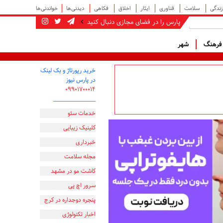
زندگی
سلامت
فناوری
ایثار
اخلاق
فکاهی
دیدنی‌ها
خواندنی‌ها
پارس را در فضای مجازی دنبال کنید
رهنگ
شهر
خرید رپورتاژ و بک لینک
در پارس نیوز
۰۹۹۰۱۷۰۰۰۱۴
_________________
خدمات سئو
کلینیک زیبایی
خبرداری
مجله سلامت
کاشت مو در مشهد
سرور اچ پی
پنجره دوجداره در کرج
اخبار تکنولوژی