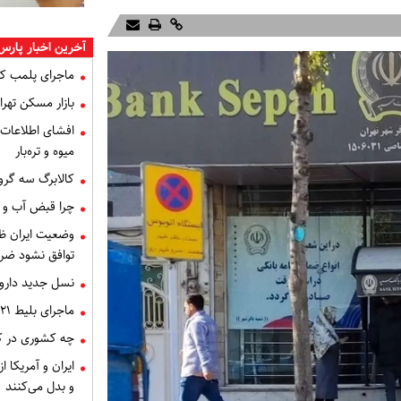
آخرین اخبار پارس
ماجرای پلمب ک
بازار مسکن تهران
میوه و تره‌بار
کالابرگ سه گرو
چرا قبض آب و برق خرداد 
توافق نشود ضر
نسل جدید داروه
ماجرای بلیط ۲۱ میلیون تومانی تهران - اصفهان چه بود؟
چه کشوری در کن
ایران و آمریکا 
و بدل می‌کنند