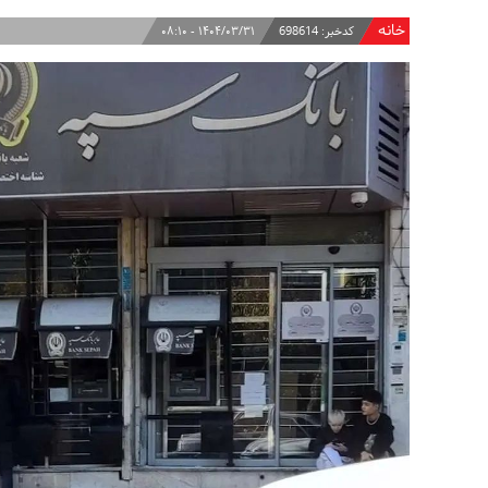
خانه
کدخبر:
698614
۱۴۰۴/۰۳/۳۱ - ۰۸:۱۰