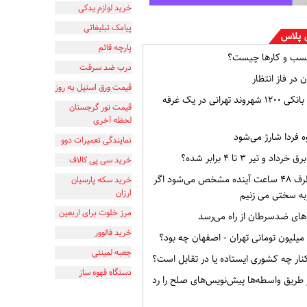
خرید لوازم یدکی
پیامک تبلیغاتی
 پلاس
پارچه قائم
سب و کارها چیست؟
درب ضد سرقت
 در فاز انتظار
قیمت ورق استیل به روز
افشای اطلاعات بانکی ۱۲۰۰ شهروند تهرانی در یک غرفه
قیمت تور گرجستان
لحظه آخری
ه فردا شارژ می‌شود
نمایندگی تعمیرات دوو
و تیر ۳ تا ۴ برابر شده؟
خرید سی پی کالاف
وضعیت ایران ظرف ۴۸ ساعت آینده مشخص می‌شود اگر
خرید سکه پارسیان
ارزان
به سختی می زنیم
مرز خلوت برای اربعین
ای ضدسرطان از راه می‌رسد
خرید فالوور
جعبه لمینتی
ار چه کشوری ایستاده یا در تقابل است؟
دستگاه قهوه ساز
از طریق واسطه‌ها پیش‌نویس‌های صلح را رد