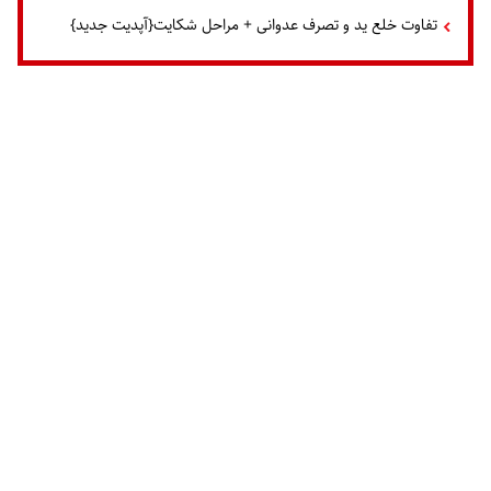
تفاوت خلع ید و تصرف عدوانی + مراحل شکایت{آپدیت جدید}