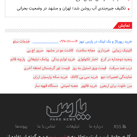
تکلیف جیره‌بندی آب روشن شد؛ تهران و مشهد در وضعیت بحرانی
نمایش
خرید رپورتاژ و بک لینک در پارس نیوز
۰۹۹۰۱۷۰۰۰۱۴
_________________
خدمات سئو
کلینیک زیبایی
خبرداری
مجله سلامت
کاشت مو در مشهد
سرور اچ پی
پنجره دوجداره در کرج
اخبار تکنولوژی
خرید لوازم یدکی
پیامک تبلیغاتی
پارچه قائم
درب ضد سرقت
قیمت ورق استیل به روز
قیمت تور گرجستان لحظه آخری
نمایندگی تعمیرات دوو
خرید سی پی کالاف
خرید سکه پارسیان ارزان
مرز خلوت برای اربعین
خرید فالوور
جعبه لمینتی
دستگاه قهوه ساز
درباره ما
تبلیغات
تماس با ما
پیوندها
RSS
کلیه حقوق این سایت متعلق به «
پارس نیوز
» و هرگونه استفاده از