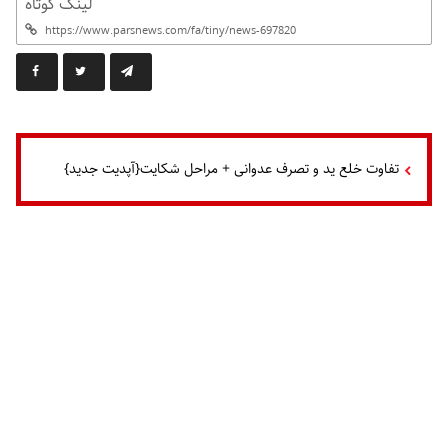
لینک کوتاه
تفاوت خلع ید و تصرف عدوانی + مراحل شکایت{آپدیت جدید}