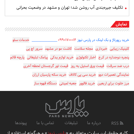
تکلیف جیره‌بندی آب روشن شد؛ تهران و مشهد در وضعیت بحرانی
نمایش
خرید رپورتاژ و بک لینک در پارس نیوز
۰۹۹۰۱۷۰۰۰۱۴
_________________
خدمات سئو
کلینیک زیبایی
خبرداری
مجله سلامت
کاشت مو در مشهد
سرور اچ پی
پنجره دوجداره در کرج
اخبار تکنولوژی
خرید لوازم یدکی
پیامک تبلیغاتی
پارچه قائم
درب ضد سرقت
قیمت ورق استیل به روز
قیمت تور گرجستان لحظه آخری
نمایندگی تعمیرات دوو
خرید سی پی کالاف
خرید سکه پارسیان ارزان
مرز خلوت برای اربعین
خرید فالوور
جعبه لمینتی
دستگاه قهوه ساز
درباره ما
تبلیغات
تماس با ما
پیوندها
RSS
کلیه حقوق این سایت متعلق به «
پارس نیوز
» و هرگونه استفاده از