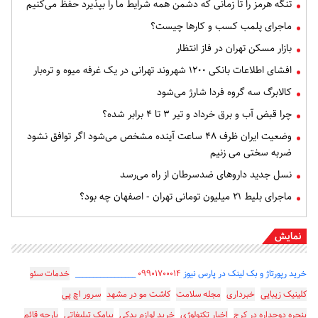
تنگه هرمز را تا زمانی که دشمن همه‌ شرایط ما را بپذیرد حفظ می‌کنیم
ماجرای پلمب کسب و کارها چیست؟
بازار مسکن تهران در فاز انتظار
افشای اطلاعات بانکی ۱۲۰۰ شهروند تهرانی در یک غرفه میوه و تره‌بار
کالابرگ سه گروه فردا شارژ می‌شود
چرا قبض آب و برق خرداد و تیر ۳ تا ۴ برابر شده؟
وضعیت ایران ظرف ۴۸ ساعت آینده مشخص می‌شود اگر توافق نشود
ضربه سختی می زنیم
نسل جدید داروهای ضدسرطان از راه می‌رسد
ماجرای بلیط ۲۱ میلیون تومانی تهران - اصفهان چه بود؟
نمایش
خرید رپورتاژ و بک لینک در پارس نیوز
۰۹۹۰۱۷۰۰۰۱۴
_________________
خدمات سئو
کلینیک زیبایی
خبرداری
مجله سلامت
کاشت مو در مشهد
سرور اچ پی
پنجره دوجداره در کرج
اخبار تکنولوژی
خرید لوازم یدکی
پیامک تبلیغاتی
پارچه قائم