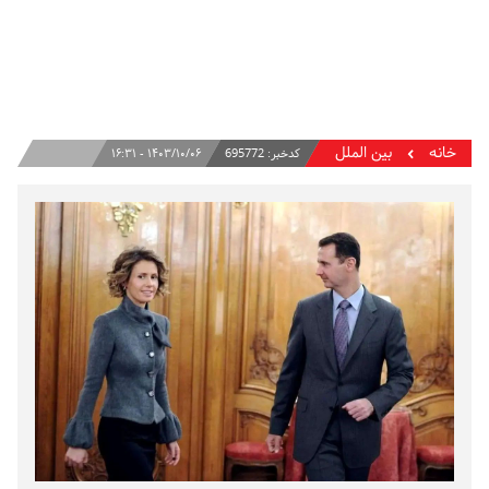
خانه
بین الملل
کدخبر:
695772
۱۴۰۳/۱۰/۰۶ - ۱۶:۳۱