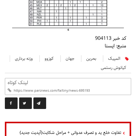
کد خبر 904113
منبع: ایسنا
المپیک
بحرین
جهان
کوزوو
وزنه برداری
کیانوش رستمی
لینک کوتاه
تفاوت خلع ید و تصرف عدوانی + مراحل شکایت{آپدیت جدید}